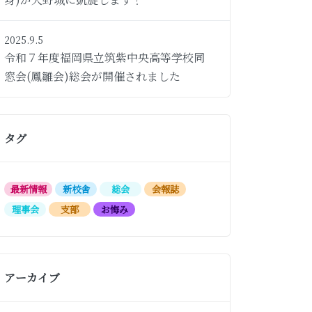
2025.9.5
令和７年度福岡県立筑紫中央高等学校同
窓会(鳳雛会)総会が開催されました
タグ
最新情報
新校舎
総会
会報誌
理事会
支部
お悔み
アーカイブ