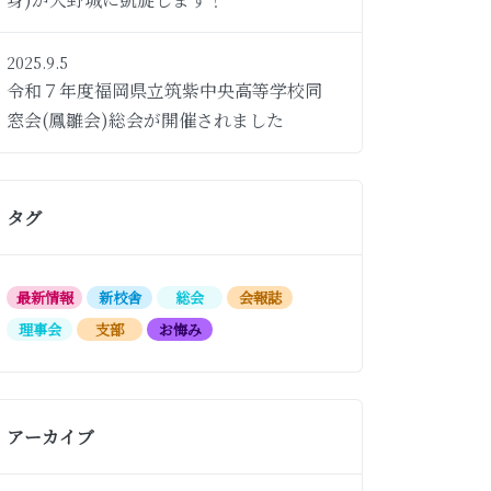
2025.9.5
令和７年度福岡県立筑紫中央高等学校同
窓会(鳳雛会)総会が開催されました
タグ
最新情報
新校舎
総会
会報誌
理事会
支部
お悔み
アーカイブ