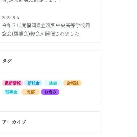
2025.9.5
令和７年度福岡県立筑紫中央高等学校同
窓会(鳳雛会)総会が開催されました
タグ
最新情報
新校舎
総会
会報誌
理事会
支部
お悔み
アーカイブ